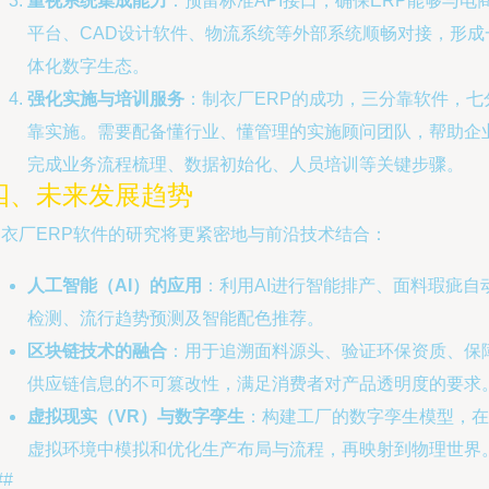
重视系统集成能力
：预留标准API接口，确保ERP能够与电
平台、CAD设计软件、物流系统等外部系统顺畅对接，形成
体化数字生态。
强化实施与培训服务
：制衣厂ERP的成功，三分靠软件，七
靠实施。需要配备懂行业、懂管理的实施顾问团队，帮助企
完成业务流程梳理、数据初始化、人员培训等关键步骤。
四、未来发展趋势
制衣厂ERP软件的研究将更紧密地与前沿技术结合：
人工智能（AI）的应用
：利用AI进行智能排产、面料瑕疵自
检测、流行趋势预测及智能配色推荐。
区块链技术的融合
：用于追溯面料源头、验证环保资质、保
供应链信息的不可篡改性，满足消费者对产品透明度的要求
虚拟现实（VR）与数字孪生
：构建工厂的数字孪生模型，在
虚拟环境中模拟和优化生产布局与流程，再映射到物理世界
##