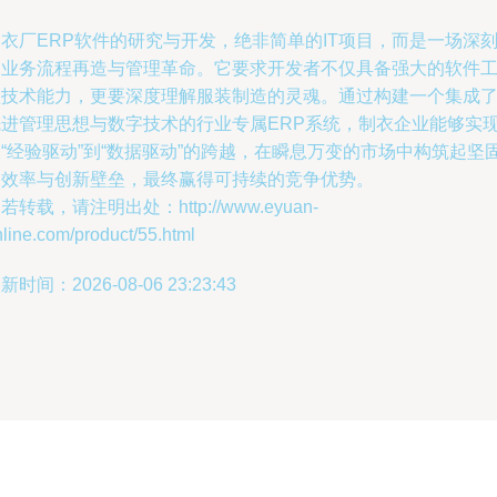
衣厂ERP软件的研究与开发，绝非简单的IT项目，而是一场深
的业务流程再造与管理革命。它要求开发者不仅具备强大的软件
程技术能力，更要深度理解服装制造的灵魂。通过构建一个集成
先进管理思想与数字技术的行业专属ERP系统，制衣企业能够实
“经验驱动”到“数据驱动”的跨越，在瞬息万变的市场中构筑起坚
的效率与创新壁垒，最终赢得可持续的竞争优势。
若转载，请注明出处：http://www.eyuan-
line.com/product/55.html
新时间：2026-08-06 23:23:43