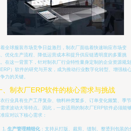
随着全球服装市场竞争日益激烈，制衣厂面临着快速响应市场变
化、优化生产流程、降低运营成本和提升供应链透明度的多重挑
战。在这一背景下，针对制衣厂行业特性量身定制的企业资源规
（ERP）软件的研究与开发，成为推动行业数字化转型、增强核
竞争力的关键。
一、制衣厂ERP软件的核心需求与挑战
制衣行业具有生产工序复杂、物料种类繁多、订单变化频繁、季
性需求波动大等特点。因此，一款适用的制衣厂ERP软件必须能
精准应对以下核心需求：
生产管理精细化
：支持从打版、裁剪、缝制、整烫到包装的