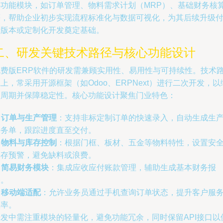
心功能模块，如订单管理、物料需求计划（MRP）、基础财务核
等，帮助企业初步实现流程标准化与数据可视化，为其后续升级
费版本或定制化开发奠定基础。
二、研发关键技术路径与核心功能设计
免费版ERP软件的研发需兼顾实用性、易用性与可持续性。技术
上，常采用开源框架（如Odoo、ERPNext）进行二次开发，以
短周期并保障稳定性。核心功能设计聚焦门业特色：
.
订单与生产管理
：支持非标定制订单的快速录入，自动生成生
任务单，跟踪进度直至交付。
.
物料与库存控制
：根据门框、板材、五金等物料特性，设置安
库存预警，避免缺料或浪费。
.
简易财务模块
：集成应收应付账款管理，辅助生成基本财务报
表。
.
移动端适配
：允许业务员通过手机查询订单状态，提升客户服
效率。
研发中需注重模块的轻量化，避免功能冗余，同时保留API接口以