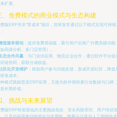
未来扩展。
三、免费模式的商业模式与生态构建
费版ERP并非“零成本”项目，其研发常通过以下模式实现可持续
性：
增值服务驱动
：提供免费基础版，吸引用户后推广付费高级功能
（如高级分析、多门店管理）。
生态合作共赢
：与门业供应商、物流企业合作，通过软件平台促
供应链协同，获取分成收益。
社区化开发维护
：鼓励用户参与功能反馈，形成开源社区，降低
续研发成本。
这种模式既能普及ERP应用，又能为软件商积累行业数据与口碑
创造长期价值。
四、挑战与未来展望
免费版ERP研发面临的主要挑战包括：安全风险管控、用户培训
持、以及如何平衡功能简化与实用性。随着云计算与人工智能技