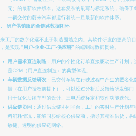
元）的最新软件版本。这套复杂的刷写与标定系统，确保了
一辆交付的蔚来汽车都运行着统一且最新的软件体系。
四、 研产供销服的全链路数据闭环
蔚来工厂的数字化远不止于制造围墙之内。其软件研发的更高阶
标，是实现
“用户-企业-工厂-供应链”
的端到端数据贯通。
用户需求直连制造
：用户的个性化订单直接驱动生产计划，
是C2M（用户直连制造）的典型体现。
车辆数据反馈研发
：已交付车辆在行驶过程中产生的匿名化
据（在用户授权前提下），可以经过分析后反馈给研发部门
用于优化后续车型的设计、三电系统标定和软件功能迭代。
供应链协同
：通过供应链协同平台，工厂的实时生产计划与
料消耗情况，能够同步给核心供应商，指导其精准供货，构
敏捷、透明的供应链网络。