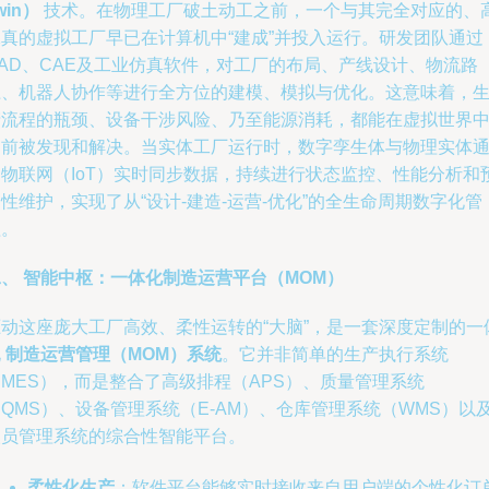
win）
技术。在物理工厂破土动工之前，一个与其完全对应的、
保真的虚拟工厂早已在计算机中“建成”并投入运行。研发团队通过
CAD、CAE及工业仿真软件，对工厂的布局、产线设计、物流路
径、机器人协作等进行全方位的建模、模拟与优化。这意味着，
产流程的瓶颈、设备干涉风险、乃至能源消耗，都能在虚拟世界
提前被发现和解决。当实体工厂运行时，数字孪生体与物理实体
过物联网（IoT）实时同步数据，持续进行状态监控、性能分析和
性维护，实现了从“设计-建造-运营-优化”的全生命周期数字化管
理。
、 智能中枢：一体化制造运营平台（MOM）
驱动这座庞大工厂高效、柔性运转的“大脑”，是一套深度定制的一
化
制造运营管理（MOM）系统
。它并非简单的生产执行系统
MES），而是整合了高级排程（APS）、质量管理系统
QMS）、设备管理系统（E-AM）、仓库管理系统（WMS）以
人员管理系统的综合性智能平台。
柔性化生产
：软件平台能够实时接收来自用户端的个性化订