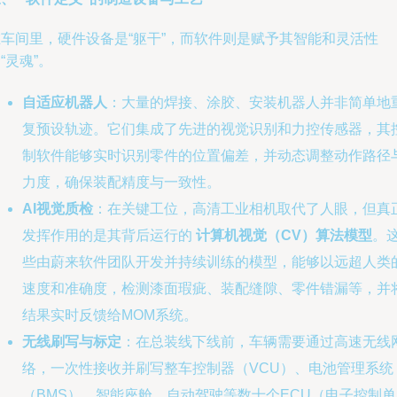
在车间里，硬件设备是“躯干”，而软件则是赋予其智能和灵活性
“灵魂”。
自适应机器人
：大量的焊接、涂胶、安装机器人并非简单地
复预设轨迹。它们集成了先进的视觉识别和力控传感器，其
制软件能够实时识别零件的位置偏差，并动态调整动作路径
力度，确保装配精度与一致性。
AI视觉质检
：在关键工位，高清工业相机取代了人眼，但真
发挥作用的是其背后运行的
计算机视觉（CV）算法模型
。
些由蔚来软件团队开发并持续训练的模型，能够以远超人类
速度和准确度，检测漆面瑕疵、装配缝隙、零件错漏等，并
结果实时反馈给MOM系统。
无线刷写与标定
：在总装线下线前，车辆需要通过高速无线
络，一次性接收并刷写整车控制器（VCU）、电池管理系统
（BMS）、智能座舱、自动驾驶等数十个ECU（电子控制单