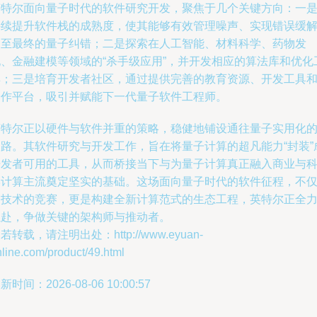
英特尔面向量子时代的软件研究开发，聚焦于几个关键方向：一
持续提升软件栈的成熟度，使其能够有效管理噪声、实现错误缓
乃至最终的量子纠错；二是探索在人工智能、材料科学、药物发
现、金融建模等领域的“杀手级应用”，并开发相应的算法库和优化
具；三是培育开发者社区，通过提供完善的教育资源、开发工具
合作平台，吸引并赋能下一代量子软件工程师。
英特尔正以硬件与软件并重的策略，稳健地铺设通往量子实用化
道路。其软件研究与开发工作，旨在将量子计算的超凡能力“封装”
开发者可用的工具，从而桥接当下与为量子计算真正融入商业与
学计算主流奠定坚实的基础。这场面向量子时代的软件征程，不
是技术的竞赛，更是构建全新计算范式的生态工程，英特尔正全
以赴，争做关键的架构师与推动者。
若转载，请注明出处：http://www.eyuan-
line.com/product/49.html
新时间：2026-08-06 10:00:57