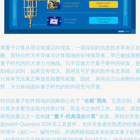
随着量子计算从理论加速迈向现实，一场深刻的信息技术革命正
酝酿。英特尔作为半导体与计算领域的全球领导者，早已敏锐洞
到量子时代的巨大潜力与挑战。它不仅致力于量子硬件的研发，
深刻地认识到：如果没有强大、易用且可扩展的软件生态系统，
子计算将无法真正释放其颠覆性能量。因此，英特尔正以前瞻性
视野，大力推动面向量子时代的软件研究与开发。
英特尔在量子软件领域的战略核心在于
“全栈”视角
。它意识到，
子计算并非要完全取代经典计算，而是与之协同工作。因此，其
件研究的重点之一是构建
“量子-经典混合计算”
框架。英特尔开发
如Intel® Quantum SDK等工具套件，允许开发者在熟悉的经典
程环境中（如C++）编写代码，并调用模拟或未来的真实量子处理
元（如英特尔正在研发的“马鞍脊”自旋量子比特芯片）来执行特定