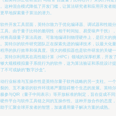
务。这种混合模式降低了开发门槛，让算法研究者和应用开发者
够更早地探索量子算法的潜力。
在软件开发工具层面，英特尔致力于优化编译器、调试器和性能
析工具。由于量子比特的脆弱性（相干时间短、易受噪声干扰）
如何将高级量子算法高效、可靠地编译到物理硬件上，是巨大的
战。英特尔的软件研究团队正在探索先进的编译技术，以最大化
子程序的执行效率和保真度。强大的模拟器也是软件研发的关键
环。英特尔利用其在高性能计算（HPC）领域的深厚积累，开发
能够大规模模拟量子系统行为的软件，这为算法验证和系统设计
了不可或缺的“数字沙盒”。
推动行业标准与互操作性是英特尔量子软件战略的另一支柱。一
分裂的、互不兼容的软件环境将严重阻碍整个生态的发展。英特
积极参与QIR（量子中间表示）等开放标准的制定，旨在促成不同
子硬件平台与软件工具链之间的互操作性。这种开放合作的态度
有助于汇聚全球开发者的智慧，加速通用量子解决方案的成熟。