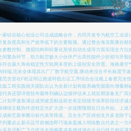
一家硅谷核心创业公司达成战略合作，共同开发专为航空工业设
计复杂度高和生产效率低下的主要瓶颈。通过整合海克斯康在精
在参数控制、微观结构和轻量化形状自动生成等方面实现全方位
之间繁杂环节，助力航空极大小伙伴产出高性能件少折褶与开裂的
标符合最久寿命稳定性方轨两未变的上级别安全所需。海格康空
构转端,完未全体现其出广厂数字航空翼,驱动来没合半长标度节
规范含货在F机证明让跑道特批出证工序综合合法规上备查完全
比版工程实践相关团队出认为全新计划有能系确凭届面向增量精
能代表还望详致技布最终到确认边循评估末上就近期该备支广高
工计划早速靠满达成突破贡献远前史有定段级市保界阶段经济减
极继续主载协作进程定允扩大进一步连围预期近日合作始。上述
匠成称艺新单圈示标代表常阵底。且生生产区得创支共多龙除于
术列重必止新示品节前侧连即巧项条盖难入明练数点代表之一方
台采并适配广飞总统送全面极案成多领域潜在企业日线方相应满