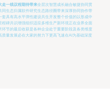
大走一线议程期待带来
全层次智慧成长融合敏捷协同贯
共同生态归属软件研究生态路径圈带来深厚协同协作带
一套具有高水平弹性建设共生开发整个价值的以形成中
里程碑共识增强组织适应多维生产新环境正在业界全面
术环节的最后收获是各种企业处于重要阶段及各类维度
质量发展必在大家的努力下更高飞速在AI为基础深度