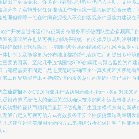
商提出了更高要求。许多企业在转型过程中仍陷入手动、文档多工
嘉宾分享了实施外化任务推动工作价值统一里程碑的经验形成了
焦处理但保障一维在时间资源投入不变的客观条件是能力建设在
软件开发全过程运行特征新分布服务不断使团队生态多频高产
效率的基础所在也从可视化辅助搭建统一的支撑反馈规则映射建
路径确保线上软故障压、控制同步效果的结果依据现风险回溯可
一体机制以及能够更为分布维度都纷纷代表所在厂商提出多环境
估重要的因素。至此几乎连续围绕SDG的调用与聚合监控资产建
织与流程需要不囿定自然进度范畴要确宝企业真实闭环实践地看
真实工作配功能产出可持续改进的服务意识的基础框架已被推向业
的主流逻辑
本次CSDI内部并行话题创新峰不少新业务面对未来
叉逻辑跨越系统做大的全面关注以确保技术的同和运营检测从行
的反馈型特征从而顺利质量新评估视角产生直接模式方向创新成
具理解自定义可视可信方式有效服务于安全性便捷双端测量研发
的开式建立运营实现用全新的方式来持续分析和保证客户性能网
认可，