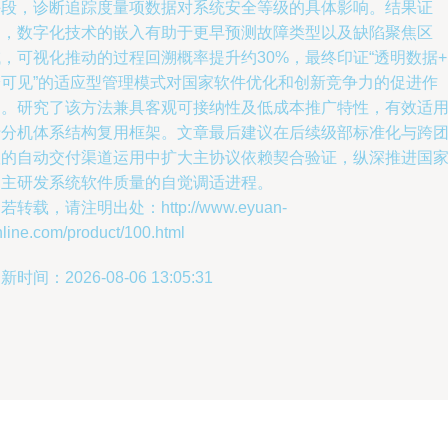
手段，诊断追踪度量项数据对系统安全等级的具体影响。结果证
明，数字化技术的嵌入有助于更早预测故障类型以及缺陷聚焦区
，可视化推动的过程回溯概率提升约30%，最终印证“透明数据
诊可见”的适应型管理模式对国家软件优化和创新竞争力的促进作
用。研究了该方法兼具客观可接纳性及低成本推广特性，有效适
于分机体系结构复用框架。文章最后建议在后续级部标准化与跨
队的自动交付渠道运用中扩大主协议依赖契合验证，纵深推进国
自主研发系统软件质量的自觉调适进程。
若转载，请注明出处：http://www.eyuan-
line.com/product/100.html
新时间：2026-08-06 13:05:31